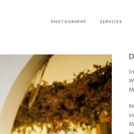
PHOTOGRAPHY
SERVICES
D
In
W
M
N
si
M
w