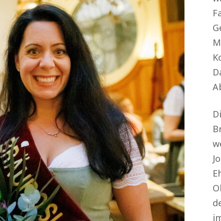
Fa
Ge
M
K
D
A
D
B
w
J
E
O
d
im