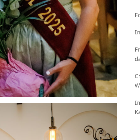
F
I
F
d
C
W
I
K