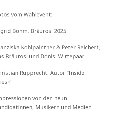
otos vom Wahlevent:
ngrid Böhm, Bräurosl 2025
ranziska Kohlpaintner & Peter Reichert,
as Bräurosl und Donisl Wirtepaar
hristian Rupprecht, Autor “Inside
iesn”
mpressionen von den neun
andidatinnen, Musikern und Medien