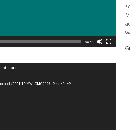
s
M
au
w
00:52
G
 not found
tent/uploads/2021/10/MW_GMC2106_2.mp4?_=2