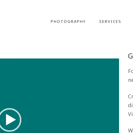
PHOTOGRAPHY
SERVICES
G
F
n
Cr
d
Vi
W