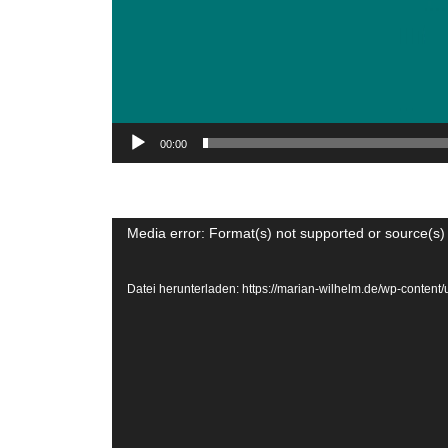
00:00
Video-
Media error: Format(s) not supported or source(s)
Player
Datei herunterladen: https://marian-wilhelm.de/wp-con