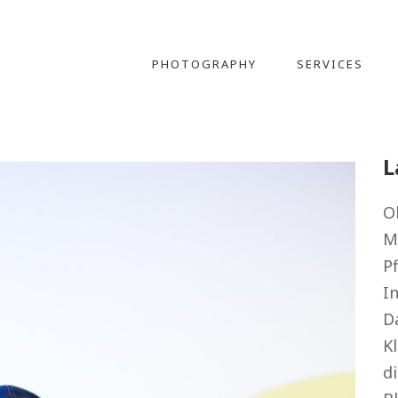
PHOTOGRAPHY
SERVICES
L
Ob
M
Pf
In
D
K
d