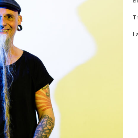
B
T
L