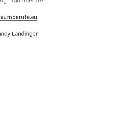
log Traumberufe.
raumberufe.eu
andy Landinger