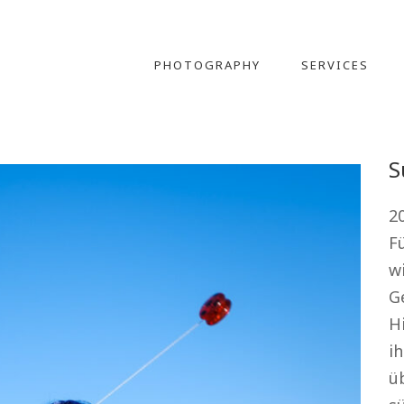
PHOTOGRAPHY
SERVICES
S
20
F
wi
G
Hi
ih
üb